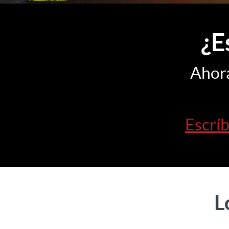
¿E
Ahor
Escrí
L