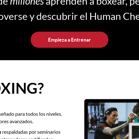
de
millones
aprenden a boxear, pe
verse y descubrir el Human Ch
Empieza a Entrenar
XING?
eñado para todos los niveles,
dores avanzados.
s
respaldadas por seminarios