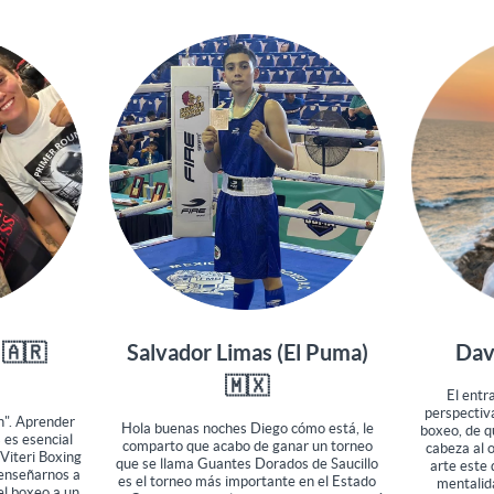
 🇦🇷
Salvador Limas (El Puma)
Dav
🇲🇽
El entr
perspectiva
n". Aprender
Hola buenas noches Diego cómo está, le
boxeo, de q
 es esencial
comparto que acabo de ganar un torneo
cabeza al 
 Viteri Boxing
que se llama Guantes Dorados de Saucillo
arte este
enseñarnos a
es el torneo más importante en el Estado
mentalid
 el boxeo a un