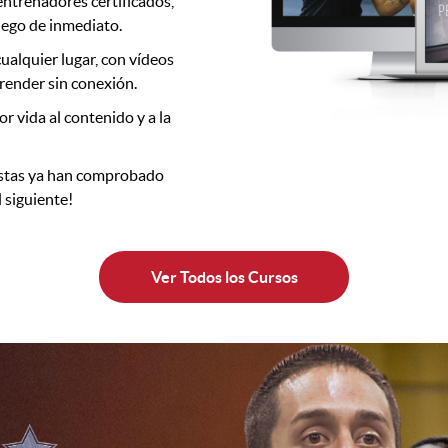
entrenadores certificados,
uego de inmediato.
ualquier lugar, con vídeos
render sin conexión.
r vida al contenido y a la
astas ya han comprobado
l siguiente!
Ver Todos los Cursos