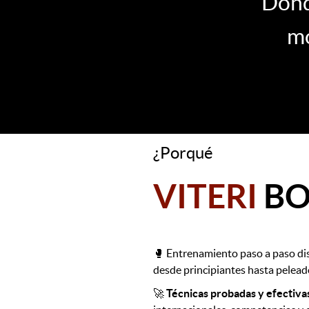
Don
mo
¿Porqué
VITERI
BO
🥊 Entrenamiento paso a paso dis
desde principiantes hasta pelea
🚀
Técnicas probadas y efectiva