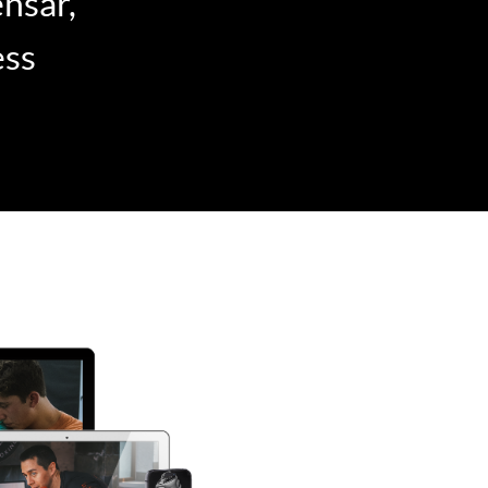
nsar,
ess