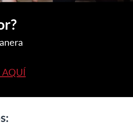
or?
anera
a AQUÍ
s: