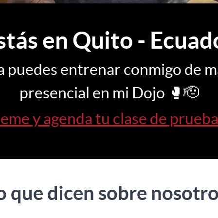
stás en Quito - Ecuad
a puedes entrenar conmigo de m
presencial en mi Dojo 🥊🫡
beme y agenda tu clase de prueb
o que dicen sobre nosotro