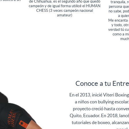
de Chihuahua, es el segundo año que quedó
tranquila,
campeón y de igual forma utilicé el HUMAN
persona que
CHESS (3 veces campeón nacional
no sabe, pod
amateur)
a quie
Me encanta e
y todo, ot
verdad tú cu
como a mi
mucho
Conoce a tu Entr
En el 2013, inicié Viteri Boxin
a niños con bullying escol
proyecto creció hasta conve
Quito, Ecuador. En 2018, lanc
tutoriales de boxeo, alcanza