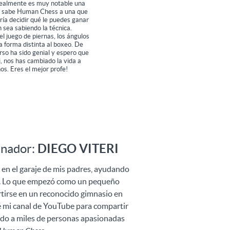
 realmente es muy notable una
 sabe Human Chess a una que
ría decidir qué le puedes ganar
n sea sabiendo la técnica.
l juego de piernas, los ángulos
ra forma distinta al boxeo. De
rso ha sido genial y espero que
, nos has cambiado la vida a
s. Eres el mejor profe!
enador:
DIEGO VITERI
g en el garaje de mis padres, ayudando
ar. Lo que empezó como un pequeño
rtirse en un reconocido gimnasio en
é mi canal de YouTube para compartir
ndo a miles de personas apasionadas